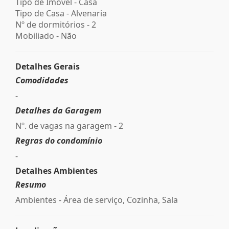
Tipo de Imóvel - Casa
Tipo de Casa - Alvenaria
Nº de dormitórios - 2
Mobiliado - Não
Detalhes Gerais
Comodidades
-
Detalhes da Garagem
Nº. de vagas na garagem - 2
Regras do condomínio
-
Detalhes Ambientes
Resumo
Ambientes - Área de serviço, Cozinha, Sala