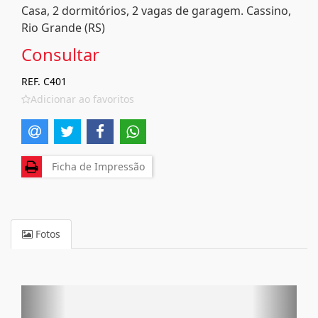
Casa, 2 dormitórios, 2 vagas de garagem. Cassino,
Rio Grande (RS)
Consultar
REF. C401
Adicionar ao favoritos
Ficha de Impressão
Fotos