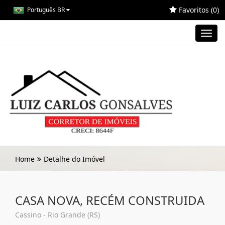
Favoritos (
0
)
Português BR
Toggl
navig
Home
Detalhe do Imóvel
CASA NOVA, RECÉM CONSTRUIDA
Cassino - Rio Grande (RS)