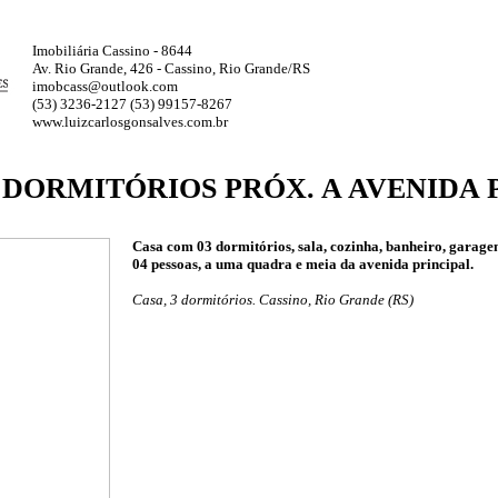
Imobiliária Cassino - 8644
Av. Rio Grande, 426 - Cassino, Rio Grande/RS
imobcass@outlook.com
(53) 3236-2127 (53) 99157-8267
www.luizcarlosgonsalves.com.br
3 DORMITÓRIOS PRÓX. A AVENIDA 
Casa com 03 dormitórios, sala, cozinha, banheiro, gara
04 pessoas, a uma quadra e meia da avenida principal.
Casa, 3 dormitórios. Cassino, Rio Grande (RS)