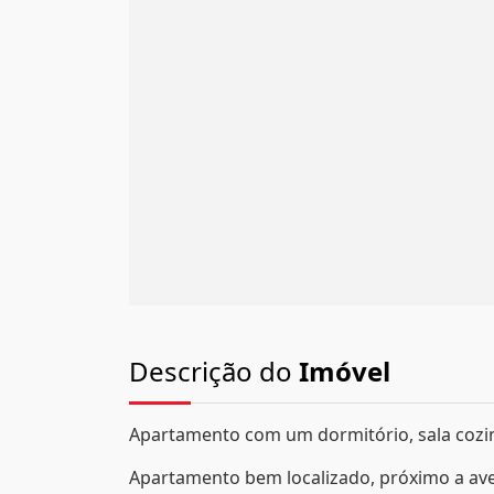
Descrição do
Imóvel
Apartamento com um dormitório, sala cozi
Apartamento bem localizado, próximo a ave