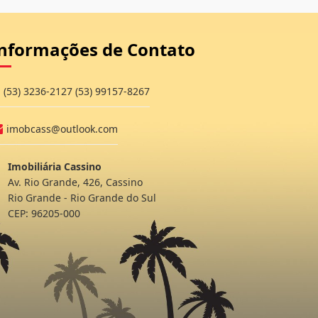
nformações de Contato
(53) 3236-2127 (53) 99157-8267
imobcass@outlook.com
Imobiliária Cassino
Av. Rio Grande, 426, Cassino
Rio Grande - Rio Grande do Sul
CEP: 96205-000