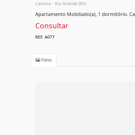
Cassino - Rio Grande (RS)
Apartamento Mobiliado(a), 1 dormitório. Ca
Consultar
REF. A077
Fotos