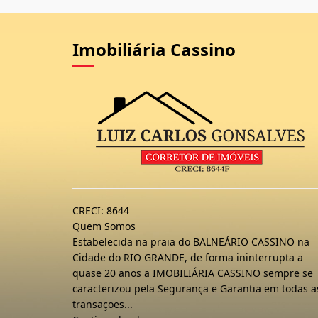
Imobiliária Cassino
CRECI: 8644
Quem Somos
Estabelecida na praia do BALNEÁRIO CASSINO na
Cidade do RIO GRANDE, de forma ininterrupta a
quase 20 anos a IMOBILIÁRIA CASSINO sempre se
caracterizou pela Segurança e Garantia em todas a
transaçoes...