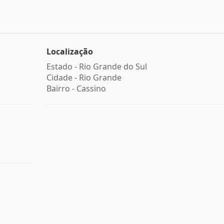
Localização
Estado -
Rio Grande do Sul
Cidade -
Rio Grande
Bairro -
Cassino