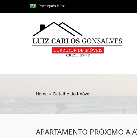
Português BR
Home
Detalhe do Imóvel
APARTAMENTO PRÓXIMO A A