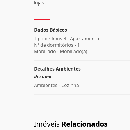
lojas
Dados Básicos
Tipo de Imóvel - Apartamento
Nº de dormitórios - 1
Mobiliado - Mobiliado(a)
Detalhes Ambientes
Resumo
Ambientes - Cozinha
Imóveis
Relacionados