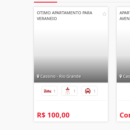
OTIMO APARTAMENTO PARA
APAR
VERANEIO
AVEN
Cassino - Rio Grande
Cas
1
1
1
R$ 100,00
Co