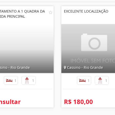
TAMENTO A 1 QUADRA DA
EXCELENTE LOCALIZAÇÃO
IDA PRINCIPAL
sino - Rio Grande
Cassino - Rio Grande
1
1
1
1
nsultar
R$ 180,00