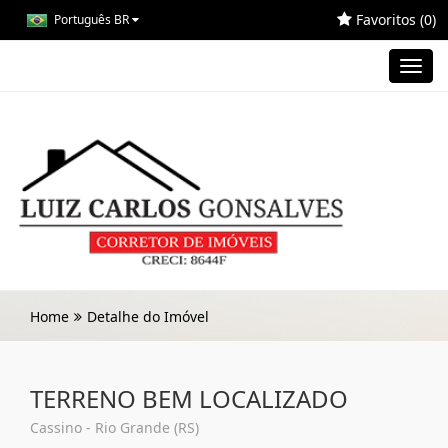
Favoritos (
0
)
Português BR
Toggl
navig
Home
Detalhe do Imóvel
TERRENO BEM LOCALIZADO
Cassino - Rio Grande (RS)