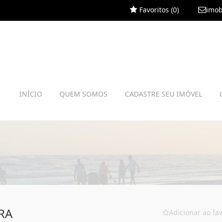
Favoritos (
0
)
imob
INÍCIO
QUEM SOMOS
CADASTRE SEU IMÓVEL
RA
Adicionar ao fav