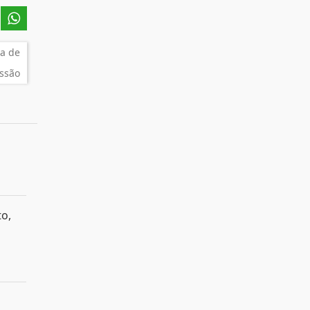
a de
ssão
o,