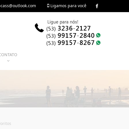
cass@outlook.com
Ligamos para você
CONTATO
oritos