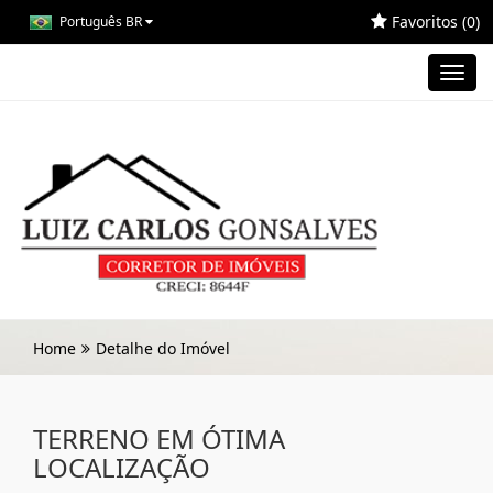
Favoritos (
0
)
Português BR
Toggl
navig
Home
Detalhe do Imóvel
TERRENO EM ÓTIMA
LOCALIZAÇÃO