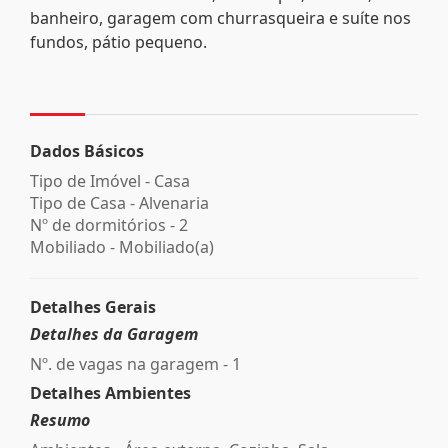
banheiro, garagem com churrasqueira e suíte nos
fundos, pátio pequeno.
Dados Básicos
Tipo de Imóvel - Casa
Tipo de Casa - Alvenaria
Nº de dormitórios - 2
Mobiliado - Mobiliado(a)
Detalhes Gerais
Detalhes da Garagem
Nº. de vagas na garagem - 1
Detalhes Ambientes
Resumo