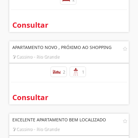
Consultar
APARTAMENTO NOVO , PRÓXIMO AO SHOPPING
Cassino - Rio Grande
2
1
Consultar
EXCELENTE APARTAMENTO BEM LOCALIZADO
Cassino - Rio Grande