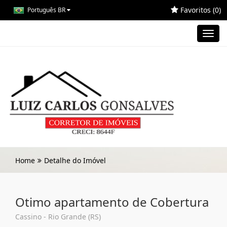
Favoritos (
0
)
Português BR
Toggl
navig
Home
Detalhe do Imóvel
Otimo apartamento de Cobertura
Cassino - Rio Grande (RS)