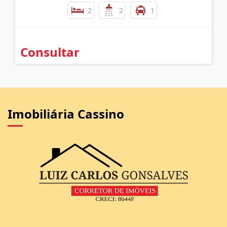
2
2
1
Consultar
Imobiliária Cassino