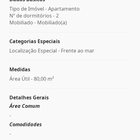
Tipo de Imóvel - Apartamento
Nº de dormitórios - 2
Mobiliado - Mobiliado(a)
Categorias Especiais
Localização Especial - Frente ao mar
Medidas
Área Útil - 80,00 m²
Detalhes Gerais
Área Comum
-
Comodidades
-