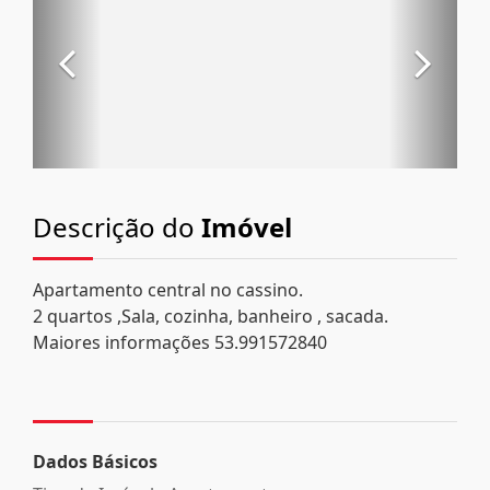
Descrição do
Imóvel
Apartamento central no cassino.
2 quartos ,Sala, cozinha, banheiro , sacada.
Maiores informações 53.991572840
Dados Básicos