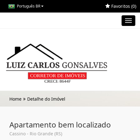
Favoritos (
0
)
Português BR
Toggl
navig
Home
Detalhe do Imóvel
Apartamento bem localizado
Cassino - Rio Grande (RS)