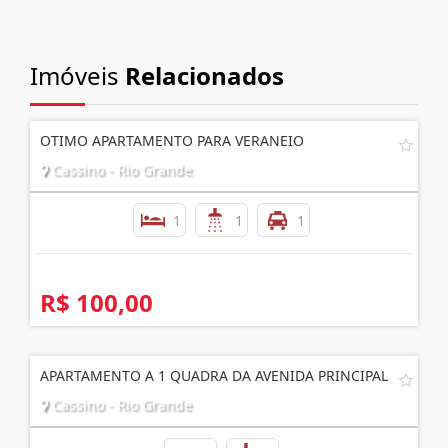
Imóveis
Relacionados
OTIMO APARTAMENTO PARA VERANEIO
Cassino - Rio Grande
1
1
1
R$ 100,00
APARTAMENTO A 1 QUADRA DA AVENIDA PRINCIPAL
Cassino - Rio Grande