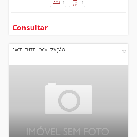
1
1
Consultar
EXCELENTE LOCALIZAÇÃO