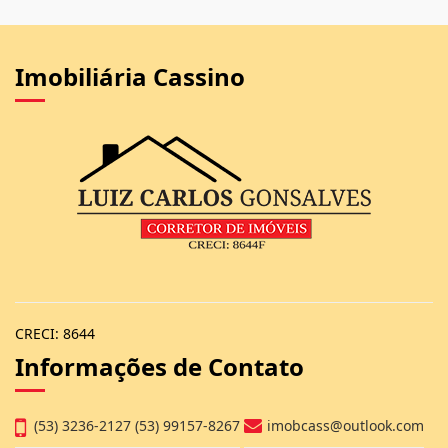
Imobiliária Cassino
CRECI: 8644
Informações de Contato
(53) 3236-2127 (53) 99157-8267
imobcass@outlook.com