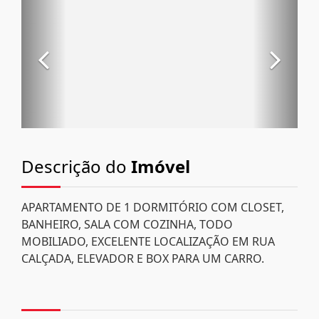
Descrição do
Imóvel
APARTAMENTO DE 1 DORMITÓRIO COM CLOSET,
BANHEIRO, SALA COM COZINHA, TODO
MOBILIADO, EXCELENTE LOCALIZAÇÃO EM RUA
CALÇADA, ELEVADOR E BOX PARA UM CARRO.