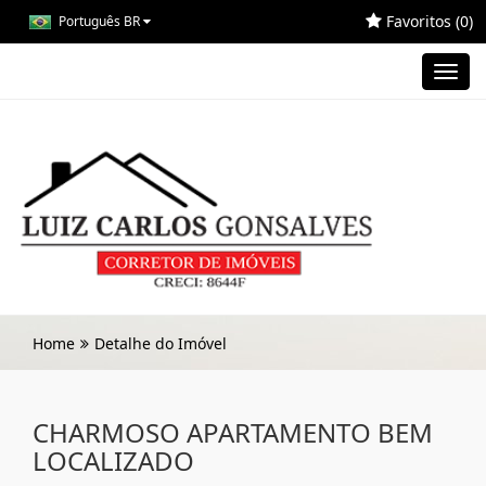
Favoritos (
0
)
Português BR
Toggl
navig
Home
Detalhe do Imóvel
CHARMOSO APARTAMENTO BEM
LOCALIZADO