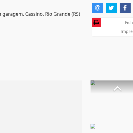
de garagem. Cassino, Rio Grande (RS)
Fich
Impre