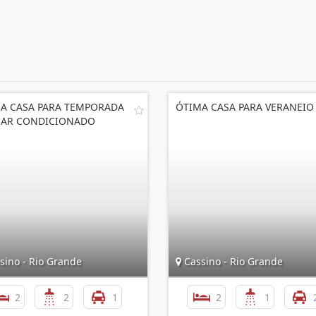
A CASA PARA TEMPORADA
ÓTIMA CASA PARA VERANEIO
AR CONDICIONADO
sino - Rio Grande
Cassino - Rio Grande
2
2
1
2
1