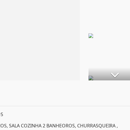
OS
OS, SALA COZINHA 2 BANHEOROS, CHURRASQUEIRA ,