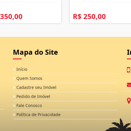
 350,00
R$ 250,00
Mapa do Site
I
Início
Quem Somos
Cadastre seu Imóvel
Pedido de Imóvel
Fale Conosco
Política de Privacidade