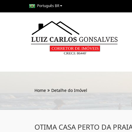
Português BR
Home
Detalhe do Imóvel
OTIMA CASA PERTO DA PRAI